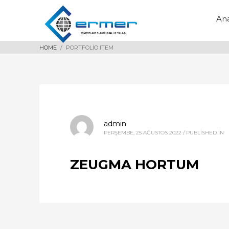
An
HOME
PORTFOLIO ITEM
admin
PERŞEMBE, 25 AĞUSTOS 2022
/
PUBLISHED IN
ZEUGMA HORTUM