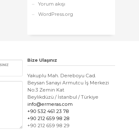
Yorum akışı
WordPress.org
Bize Ulaşınız
SINIZ
Yakuplu Mah. Dereboyu Cad.
Beysan Sanayi Armutcu İş Merk
ezi
No:3 Zemin Kat
Beylikdüzü / İstanbul / Türkiye
info@ermeras.com
+90 532 461 23 78
+90 212 659 98 28
+90
212 659 98 29