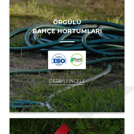
ÖRGÜLÜ
BAHÇE HORTUMLARI
DETAYLI İNCELE