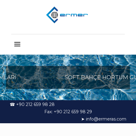
SOFT BAHÇE HORTUM GURUBU
☎ +90 212 659 98 28
Fax: +90 212 659 98 29
➤ info@ermeras.com